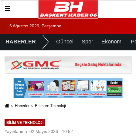
6 Ağustos 2026, Perşembe
HABERLER
Güncel
Spor
Ekonomi
Po
Haberler
Bilim ve Teknoloji
BILIM VE TEKNOLOJI
Yayınlanma: 02 Mayıs 2026 - 10:52