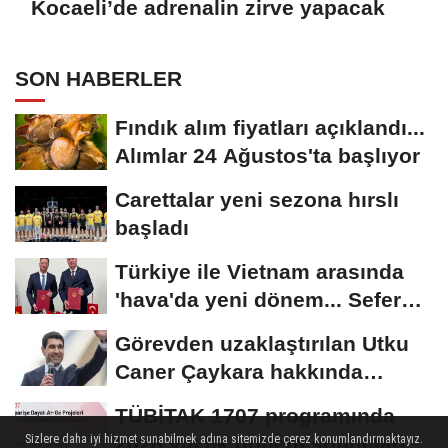
Kocaeli’de adrenalin zirve yapacak
SON HABERLER
Fındık alım fiyatları açıklandı...
Alımlar 24 Ağustos'ta başlıyor
Carettalar yeni sezona hırslı
başladı
Türkiye ile Vietnam arasında
'hava'da yeni dönem... Sefer
kapasitesi...
Görevden uzaklaştırılan Utku
Caner Çaykara hakkında
tahliye kararı
TÜBİTAK 1707 programında
2026 yılı ilk dönem sonuçları
Sizlere daha iyi hizmet sunabilmek adına sitemizde çerez konumlandırmaktayız.