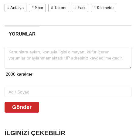
# Antalya
# Spor
# Takımı
# Fark
# Kilometre
YORUMLAR
Gönder
İLGINIZI ÇEKEBILIR