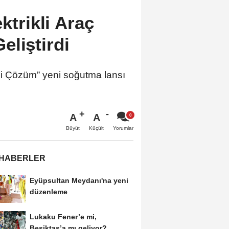
ktrikli Araç
liştirdi
rli Çözüm” yeni soğutma lansı
A
A
Büyüt
Küçült
Yorumlar
 HABERLER
Eyüpsultan Meydanı'na yeni
düzenleme
Lukaku Fener’e mi,
Beşiktaş’a mı geliyor?