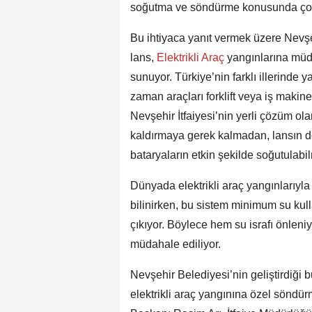
soğutma ve söndürme konusunda çoğu
Bu ihtiyaca yanıt vermek üzere Nevşeh
lans,
Elektrikli Araç
yangınlarına müd
sunuyor. Türkiye’nin farklı illerinde y
zaman araçları forklift veya iş makine
Nevşehir İtfaiyesi’nin yerli çözüm olar
kaldırmaya gerek kalmadan, lansın do
bataryaların etkin şekilde soğutulabi
Dünyada elektrikli araç yangınlarıy
bilinirken, bu sistem minimum su k
çıkıyor. Böylece hem su israfı önlen
müdahale ediliyor.
Nevşehir Belediyesi’nin geliştirdiği bu
elektrikli araç yangınına özel söndür