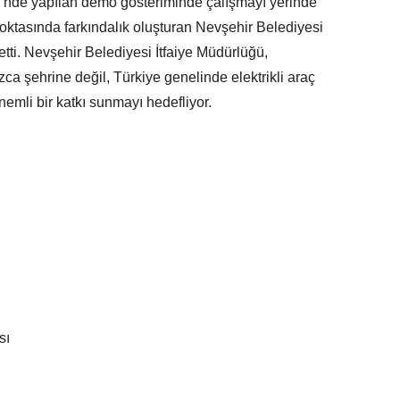
ü’nde yapılan demo gösteriminde çalışmayı yerinde
ktasında farkındalık oluşturan Nevşehir Belediyesi
 etti. Nevşehir Belediyesi İtfaiye Müdürlüğü,
ızca şehrine değil, Türkiye genelinde elektrikli araç
mli bir katkı sunmayı hedefliyor.
sı