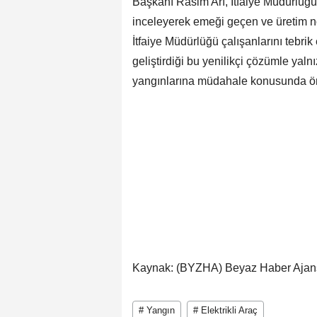
Başkanı Rasim Arı, İtfaiye Müdürlüğ
inceleyerek emeği geçen ve üretim no
İtfaiye Müdürlüğü çalışanlarını tebrik
geliştirdiği bu yenilikçi çözümle yaln
yangınlarına müdahale konusunda öne
Kaynak: (BYZHA) Beyaz Haber Ajan
# Yangın
# Elektrikli Araç