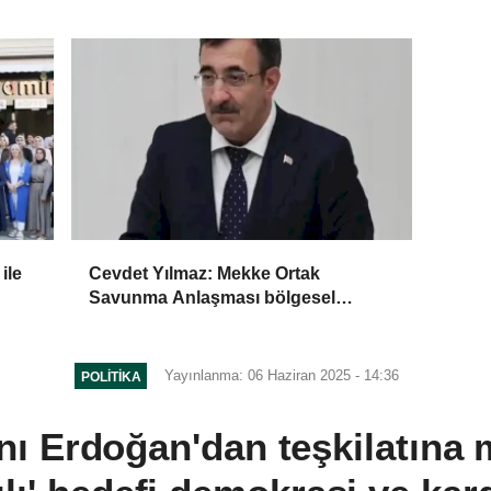
geçirildi
ile
Cevdet Yılmaz: Mekke Ortak
Savunma Anlaşması bölgesel
güvenliğe katkı sağlayacak
Yayınlanma: 06 Haziran 2025 - 14:36
POLITIKA
 Erdoğan'dan teşkilatına m