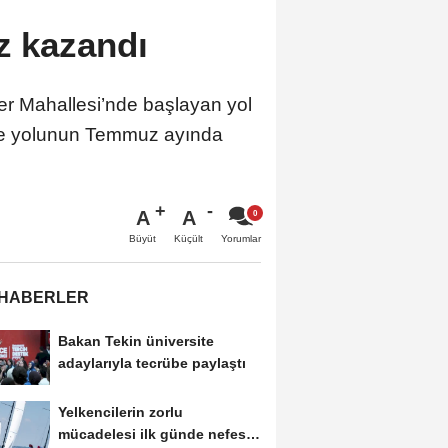
z kazandı
er Mahallesi’nde başlayan yol
iye yolunun Temmuz ayında
A
A
Büyüt
Küçült
Yorumlar
 HABERLER
Bakan Tekin üniversite
adaylarıyla tecrübe paylaştı
Yelkencilerin zorlu
mücadelesi ilk günde nefes