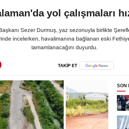
laman'da yol çalışmaları hı
şkanı Sezer Durmuş, yaz sezonuyla birlikte Şerefl
erinde incelerken, havalimanına bağlanan eski Feth
tamamlanacağını duyurdu.
TAKİP ET
SON