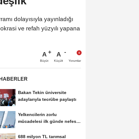
deşlik
mı dolayısıyla yayınladığı
mokrasi ve refah yüzyılı yapana
A
A
Büyüt
Küçült
Yorumlar
 HABERLER
Bakan Tekin üniversite
adaylarıyla tecrübe paylaştı
Yelkencilerin zorlu
mücadelesi ilk günde nefes
kesti
688 milyon TL tarımsal