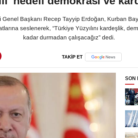
lı' hedefi demokrasi ve kar
 Genel Başkanı Recep Tayyip Erdoğan, Kurban Bayra
atlarına seslenerek, “Türkiye Yüzyılını kardeşlik, de
kadar durmadan çalışacağız” dedi.
TAKİP ET
SON