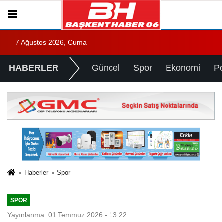
7 Ağustos 2026, Cuma
HABERLER
Güncel
Spor
Ekonomi
Po
Haberler
Spor
SPOR
Yayınlanma: 01 Temmuz 2026 - 13:22