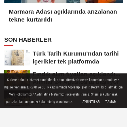
Marmara Adası açıklarında arızalanan
tekne kurtarıldı
SON HABERLER
Türk Tarih Kurumu’ndan tarihi
içerikler tek platformda
Fındık alım fiyatları açıklandı...
Sizlere daha iyi hizmet sunabilmek adına sitemizde çerez konumlandırmaktayız.
Alımlar 24 Ağustos'ta başlıyor
Kişisel verileriniz, KVKK ve GDPR kapsamında toplanıp işlenir. Detaylı bilgi almak için
Carettalar yeni sezona hırslı
Veri Politikamızı / Aydınlatma Metnimizi inceleyebilirsiniz. Sitemizi kullanarak,
başladı
çerezleri kullanmamızı kabul etmiş olacaksınız.
AYRINTILAR
TAMAM
Türkiye ile Vietnam arasında
'hava'da yeni dönem... Sefer