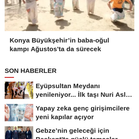
Konya Büyükşehir’in baba-oğul
kampı Ağustos'ta da sürecek
SON HABERLER
Eyüpsultan Meydanı
yenileniyor... İlk taşı Nuri Aslan
koydu
Yapay zeka genç girişimcilere
yeni kapılar açıyor
Gebze’nin geleceği için