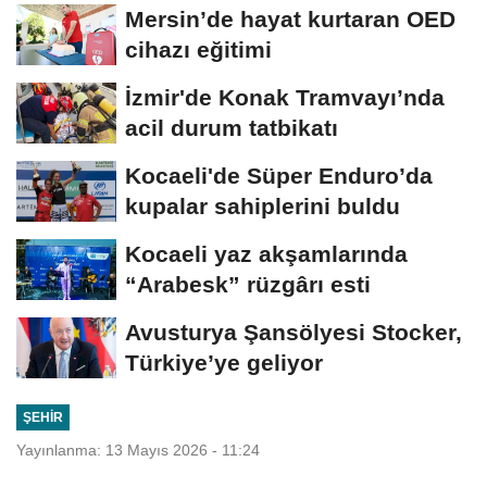
Mersin’de hayat kurtaran OED
cihazı eğitimi
İzmir'de Konak Tramvayı’nda
acil durum tatbikatı
Kocaeli'de Süper Enduro’da
kupalar sahiplerini buldu
Kocaeli yaz akşamlarında
“Arabesk” rüzgârı esti
Avusturya Şansölyesi Stocker,
Türkiye’ye geliyor
ŞEHIR
Yayınlanma: 13 Mayıs 2026 - 11:24