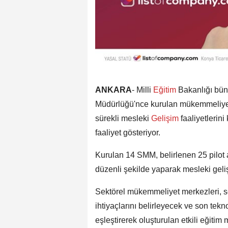
ANKARA
- Milli
Eğitim
Bakanlığı bü
Müdürlüğü'nce kurulan mükemmeliyet 
sürekli mesleki
Gelişim
faaliyetlerin
faaliyet gösteriyor.
Kurulan 14 SMM, belirlenen 25 pilot a
düzenli şekilde yaparak mesleki geliş
Sektörel mükemmeliyet merkezleri, sek
ihtiyaçlarını belirleyecek ve son tekno
eşleştirerek oluşturulan etkili eğiti