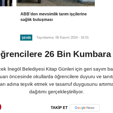
ABB'den mevsimlik tarım işçilerine
sağlık buluşması
Yayınlanma: 06 Kasım 2024 - 16:01
ŞEHIR
Öğrencilere 26 Bin Kumbara 
cek İnegöl Belediyesi Kitap Günleri için geri sayım b
Fuarı öncesinde okullarda öğrencilere duyuru ve tanıtı
almaları adına teşvik etmek ve tasarruf duygusunu artı
dağıtımı gerçekleştiriliyor.
TAKİP ET