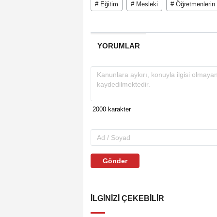
# Eğitim
# Mesleki
# Öğretmenlerin
YORUMLAR
Gönder
İLGINIZI ÇEKEBILIR