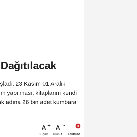
Dağıtılacak
aşladı. 23 Kasım-01 Aralık
m yapılması, kitaplarını kendi
rmak adına 26 bin adet kumbara
A
A
Büyüt
Küçült
Yorumlar