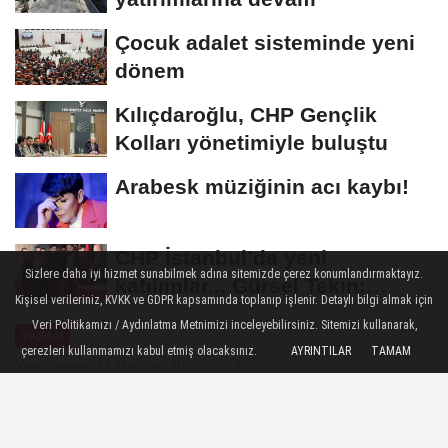
Çocuk adalet sisteminde yeni
dönem
Kılıçdaroğlu, CHP Gençlik
Kolları yönetimiyle buluştu
Arabesk müziğinin acı kaybı!
CHP İstanbul’da yeni
Sizlere daha iyi hizmet sunabilmek adına sitemizde çerez konumlandırmaktayız.
katılımlar... Gürsel Tekin:
Kişisel verileriniz, KVKK ve GDPR kapsamında toplanıp işlenir. Detaylı bilgi almak için
Birlikte başaracağız
Veri Politikamızı / Aydınlatma Metnimizi inceleyebilirsiniz. Sitemizi kullanarak,
YAŞAM
çerezleri kullanmamızı kabul etmiş olacaksınız.
AYRINTILAR
TAMAM
Yayınlanma: 11 Haziran 2026 - 12:19
Instagram'da İlk 1000 Takipçiye
Ulaşmak Neden Zordur?