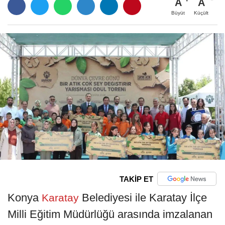
A
A
Büyüt
Küçült
TAKİP ET
Konya
Belediyesi ile Karatay İlçe
Karatay
Milli Eğitim Müdürlüğü arasında imzalanan