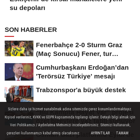
su depoları
SON HABERLER
Fenerbahçe 2-0 Sturm Graz
(Maç Sonucu) Fener, tur
avantajını kaptı!
Cumhurbaşkanı Erdoğan’dan
'Terörsüz Türkiye' mesajı
Trabzonspor'a büyük destek
Sizlere daha iyi hizmet sunabilmek adına sitemizde çerez konumlandırmaktayız.
“Bu Kampta Hayat Var” projesi
Kişisel verileriniz, KVKK ve GDPR kapsamında toplanıp işlenir. Detaylı bilgi almak için
özel bireylere yaz tatili sunuyor
Veri Politikamızı / Aydınlatma Metnimizi inceleyebilirsiniz. Sitemizi kullanarak,
çerezleri kullanmamızı kabul etmiş olacaksınız.
Osman Gazi platformu Eylül'de
AYRINTILAR
TAMAM