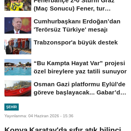
Fenerbahçe 2-0 Sturm Graz
(Maç Sonucu) Fener, tur
avantajını kaptı!
Cumhurbaşkanı Erdoğan’dan
'Terörsüz Türkiye' mesajı
Trabzonspor'a büyük destek
“Bu Kampta Hayat Var” projesi
özel bireylere yaz tatili sunuyor
Osman Gazi platformu Eylül'de
göreve başlayacak... Gabar’da
günlük...
ŞEHIR
Yayınlanma: 04 Haziran 2026 - 15:36
Konya Karatay'da sıfır atık bilinci