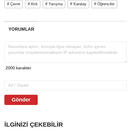
# Çevre
# Atık
# Yarışma
# Karatay
# Öğrenciler
YORUMLAR
Gönder
İLGINIZI ÇEKEBILIR