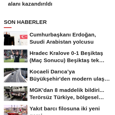
alanı kazandırıldı
SON HABERLER
Cumhurbaşkanı Erdoğan,
Suudi Arabistan yolcusu
Hradec Kralove 0-1 Beşiktaş
(Maç Sonucu) Beşiktaş tek
golle avantajı...
Kocaeli Darıca’ya
Büyükşehir'den modern ulaşım
yatırımı
MGK'dan 8 maddelik bildiri...
Terörsüz Türkiye, bölgesel
güvenlik...
Yakıt barcı filosuna iki yeni