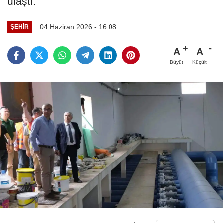
ulaştı.
04 Haziran 2026 - 16:08
ŞEHIR
A
A
Büyüt
Küçült