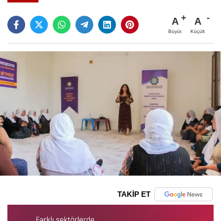
A
A
Büyüt
Küçült
TAKİP ET