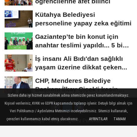
öğrencilerine afet bilinci
Kütahya Belediyesi
personeline yapay zeka eğitimi
Gaziantep’te bin konut için
anahtar teslimi yapıldı... 5 bin
konutluk...
İş insanı Ali Bıdı'dan sağlıklı
yaşam üzerine dikkat çeken...
CHP, Menderes Belediye
Başkanı İlkay Çiçek'i kesin
Sizlere daha iyi hizmet sunabilmek adına sitemizde çerez konumlandırmaktayız.
ihraç talebiyle...
Kişisel verileriniz, KVKK ve GDPR kapsamında toplanıp işlenir. Detaylı bilgi almak için
Veri Politikamızı / Aydınlatma Metnimizi inceleyebilirsiniz. Sitemizi kullanarak,
çerezleri kullanmamızı kabul etmiş olacaksınız.
AYRINTILAR
TAMAM
Künye
İletişim
Çerez Politikası
Gizlilik İlkeleri ve Veri Politikası / Our data policy