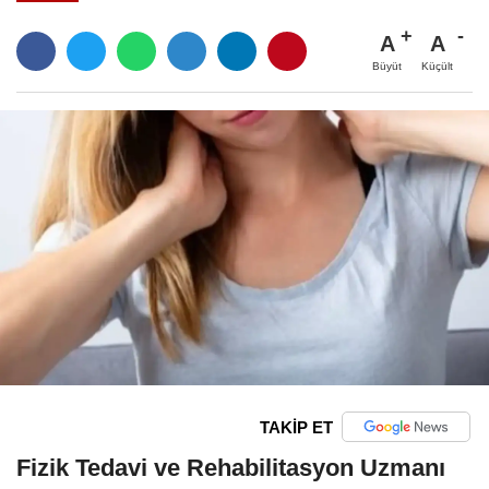
A
A
Büyüt
Küçült
TAKİP ET
Fizik Tedavi ve Rehabilitasyon Uzmanı