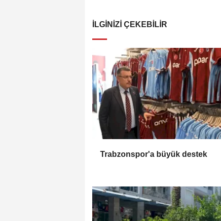
İLGINIZI ÇEKEBILIR
Trabzonspor'a büyük destek