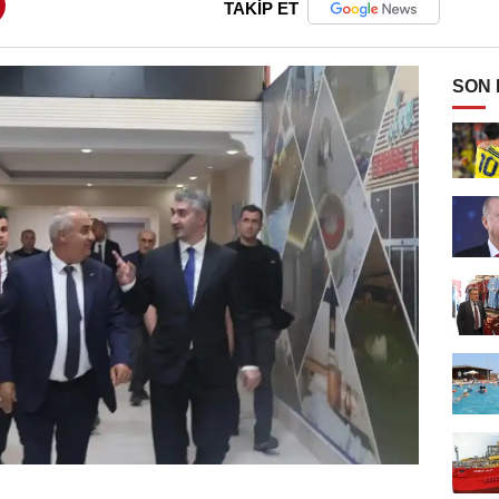
TAKİP ET
SON