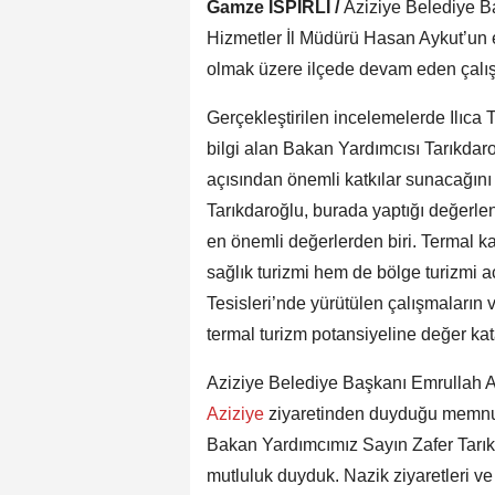
Gamze İSPİRLİ /
Aziziye Belediye B
Hizmetler İl Müdürü Hasan Aykut’un eş
olmak üzere ilçede devam eden çalışm
Gerçekleştirilen incelemelerde Ilıca
bilgi alan Bakan Yardımcısı Tarıkdaro
açısından önemli katkılar sunacağını i
Tarıkdaroğlu, burada yaptığı değerlen
en önemli değerlerden biri. Termal k
sağlık turizmi hem de bölge turizmi aç
Tesisleri’nde yürütülen çalışmaların
termal turizm potansiyeline değer ka
Aziziye Belediye Başkanı Emrullah A
Aziziye
ziyaretinden duyduğu memnuni
Bakan Yardımcımız Sayın Zafer Tarık
mutluluk duyduk. Nazik ziyaretleri ve 