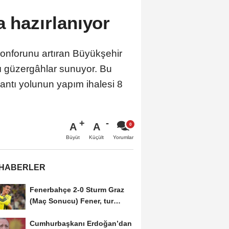
a hazırlanıyor
konforunu artıran Büyükşehir
lı güzergâhlar sunuyor. Bu
antı yolunun yapım ihalesi 8
A
A
Büyüt
Küçült
Yorumlar
 HABERLER
Fenerbahçe 2-0 Sturm Graz
(Maç Sonucu) Fener, tur
avantajını kaptı!
Cumhurbaşkanı Erdoğan’dan