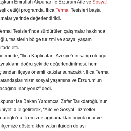
aşkanı Emrullah Akpunar ile Erzurum Aile ve
Sosyal
lik ettiği programda, Ilıca
Termal
Tesisleri başta
alar yerinde değerlendirildi.
 Termal Tesisleri’nde sürdürülen çalışmalar hakkında
ğlu, tesislerin bölge turizmi ve sosyal yaşam
fade etti.
dirmede, “Ilıca Kaplıcaları, Aziziye’nin sahip olduğu
aynakların doğru şekilde değerlendirilmesi, hem
ısından ilçeye önemli katkılar sunacaktır. Ilıca Termal
 vatandaşlarımızın sosyal yaşamına ve Erzurum’un
tacağına inanıyoruz” dedi.
kpunar ise Bakan Yardımcısı Zafer Tarıkdaroğlu’nun
yeti dile getirerek, “Aile ve Sosyal Hizmetler
daroğlu’nu ilçemizde ağırlamaktan büyük onur ve
ilçemize gösterdikleri yakın ilgiden dolayı