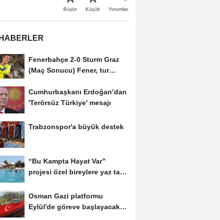
Büyüt
Küçült
Yorumlar
 HABERLER
Fenerbahçe 2-0 Sturm Graz
(Maç Sonucu) Fener, tur
avantajını kaptı!
Cumhurbaşkanı Erdoğan’dan
'Terörsüz Türkiye' mesajı
Trabzonspor'a büyük destek
“Bu Kampta Hayat Var”
projesi özel bireylere yaz tatili
sunuyor
Osman Gazi platformu
Eylül'de göreve başlayacak...
Gabar’da günlük...