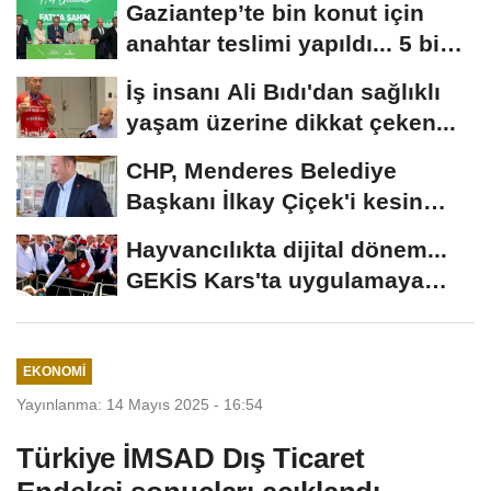
Gaziantep’te bin konut için
anahtar teslimi yapıldı... 5 bin
konutluk...
İş insanı Ali Bıdı'dan sağlıklı
yaşam üzerine dikkat çeken...
CHP, Menderes Belediye
Başkanı İlkay Çiçek'i kesin
ihraç talebiyle...
Hayvancılıkta dijital dönem...
GEKİS Kars'ta uygulamaya
alındı
EKONOMI
Yayınlanma: 14 Mayıs 2025 - 16:54
Türkiye İMSAD Dış Ticaret