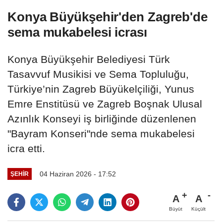
Konya Büyükşehir'den Zagreb'de
sema mukabelesi icrası
Konya Büyükşehir Belediyesi Türk
Tasavvuf Musikisi ve Sema Topluluğu,
Türkiye’nin Zagreb Büyükelçiliği, Yunus
Emre Enstitüsü ve Zagreb Boşnak Ulusal
Azınlık Konseyi iş birliğinde düzenlenen
"Bayram Konseri"nde sema mukabelesi
icra etti.
04 Haziran 2026 - 17:52
ŞEHIR
A
A
Büyüt
Küçült