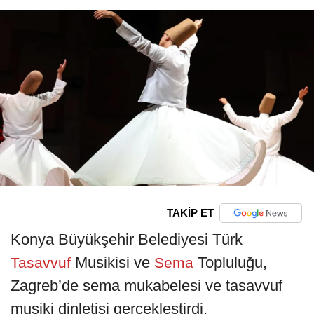
TAKİP ET
Konya Büyükşehir Belediyesi Türk
Musikisi ve
Topluluğu,
Tasavvuf
Sema
Zagreb’de sema mukabelesi ve tasavvuf
musiki dinletisi gerçekleştirdi.