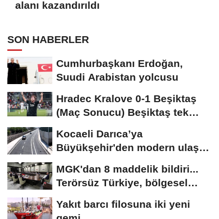
alanı kazandırıldı
SON HABERLER
Cumhurbaşkanı Erdoğan,
Suudi Arabistan yolcusu
Hradec Kralove 0-1 Beşiktaş
(Maç Sonucu) Beşiktaş tek
golle avantajı...
Kocaeli Darıca’ya
Büyükşehir'den modern ulaşım
yatırımı
MGK'dan 8 maddelik bildiri...
Terörsüz Türkiye, bölgesel
güvenlik...
Yakıt barcı filosuna iki yeni
gemi