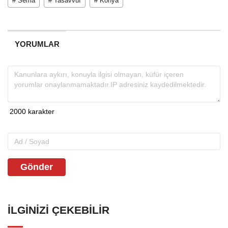
# Sema
# Tasavvuf
# Konya
YORUMLAR
Gönder
İLGINIZI ÇEKEBILIR