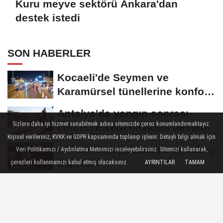
Kuru meyve sektörü Ankara'dan
destek istedi
SON HABERLER
Kocaeli'de Seymen ve
Karamürsel tünellerine konfor
dokunuşu
Antalya'da yangın sonrası
Sizlere daha iyi hizmet sunabilmek adına sitemizde çerez konumlandırmaktayız.
çiftçilere sera naylonu desteği
Kişisel verileriniz, KVKK ve GDPR kapsamında toplanıp işlenir. Detaylı bilgi almak için
Ankara'da uyuşturucu ve fuhuş
Veri Politikamızı / Aydınlatma Metnimizi inceleyebilirsiniz. Sitemizi kullanarak,
8 gözaltı
çerezleri kullanmamızı kabul etmiş olacaksınız.
AYRINTILAR
TAMAM
Ordu'da Ünye ve Kumru’da
arıtma tesisleri yenileniyor
Ankara Keçiören'de Yaz Kur'an