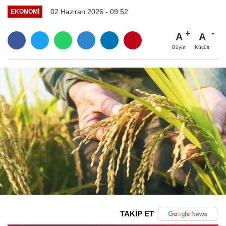
02 Haziran 2026 - 09:52
EKONOMI
A
A
Büyüt
Küçült
TAKİP ET