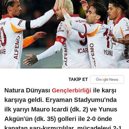
TAKİP ET
Natura Dünyası
ile karşı
Gençlerbirliği
karşıya geldi. Eryaman Stadyumu'nda
ilk yarıyı Mauro Icardi (dk. 2) ve Yunus
Akgün'ün (dk. 35) golleri ile 2-0 önde
kapatan sarı-kırmızılılar, mücadeleyi 2-1