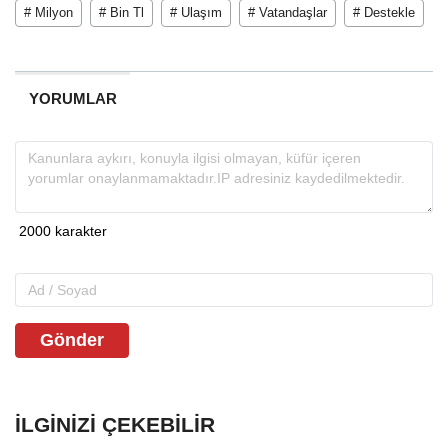
# Milyon
# Bin Tl
# Ulaşım
# Vatandaşlar
# Destekle
YORUMLAR
Gönder
İLGINIZI ÇEKEBILIR