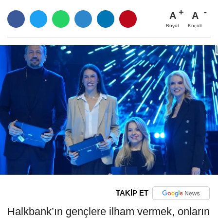
A
A
Büyüt
Küçült
TAKİP ET
Halkbank’ın gençlere ilham vermek, onların