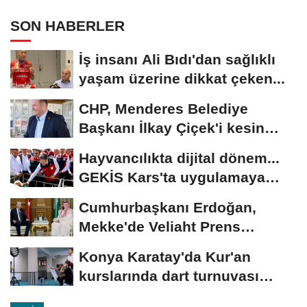
SON HABERLER
İş insanı Ali Bıdı'dan sağlıklı
yaşam üzerine dikkat çeken...
CHP, Menderes Belediye
Başkanı İlkay Çiçek'i kesin
ihraç talebiyle...
Hayvancılıkta dijital dönem...
GEKİS Kars'ta uygulamaya
alındı
Cumhurbaşkanı Erdoğan,
Mekke'de Veliaht Prens
Muhammed bin Selman ile...
Konya Karatay'da Kur'an
kurslarında dart turnuvası
heyecanı