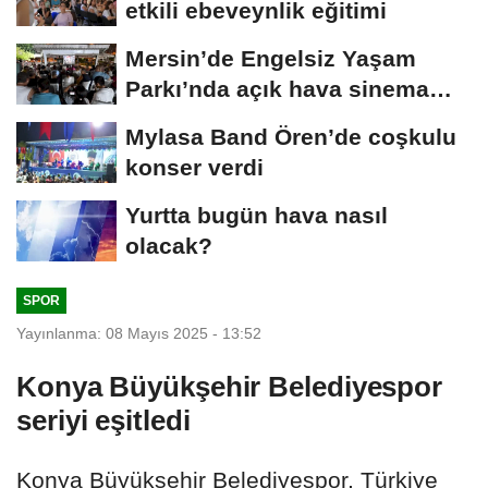
etkili ebeveynlik eğitimi
Mersin’de Engelsiz Yaşam
Parkı’nda açık hava sinema
keyfi
Mylasa Band Ören’de coşkulu
konser verdi
Yurtta bugün hava nasıl
olacak?
SPOR
Yayınlanma: 08 Mayıs 2025 - 13:52
Konya Büyükşehir Belediyespor
seriyi eşitledi
Konya Büyükşehir Belediyespor, Türkiye