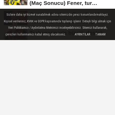
(Maç Sonucu) Fener, tur
avantajını kaptı!
Cumhurbaşkanı Erdoğan’dan
Sizlere daha iyi hizmet sunabilmek adına sitemizde çerez konumlandırmaktayız.
'Terörsüz Türkiye' mesajı
Kişisel verileriniz, KVKK ve GDPR kapsamında toplanıp işlenir. Detaylı bilgi almak için
Veri Politikamızı / Aydınlatma Metnimizi inceleyebilirsiniz. Sitemizi kullanarak,
Trabzonspor'a büyük destek
çerezleri kullanmamızı kabul etmiş olacaksınız.
AYRINTILAR
TAMAM
“Bu Kampta Hayat Var” projesi
özel bireylere yaz tatili sunuyor
Osman Gazi platformu Eylül'de
göreve başlayacak... Gabar’da
günlük...
Künye
İletişim
Çerez Politikası
Gizlilik İlkeleri ve Veri Politikası / Our data policy