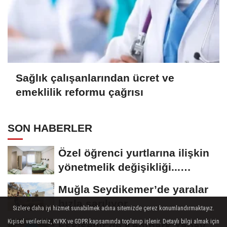
Sağlık çalışanlarından ücret ve
emeklilik reformu çağrısı
SON HABERLER
Özel öğrenci yurtlarına ilişkin
yönetmelik değişikliği...
Geçiş...
Muğla Seydikemer’de yaralar
hızla sarılıyor
Sizlere daha iyi hizmet sunabilmek adına sitemizde çerez konumlandırmaktayız.
Kişisel verileriniz, KVKK ve GDPR kapsamında toplanıp işlenir. Detaylı bilgi almak için
Eskişehir'de Kentpark Yapay