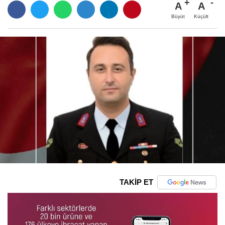
A
A
Büyüt
Küçült
TAKİP ET