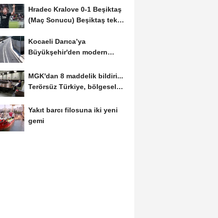
Hradec Kralove 0-1 Beşiktaş
(Maç Sonucu) Beşiktaş tek
golle avantajı...
Kocaeli Darıca’ya
Büyükşehir'den modern
ulaşım yatırımı
MGK'dan 8 maddelik bildiri...
Terörsüz Türkiye, bölgesel
güvenlik...
Yakıt barcı filosuna iki yeni
gemi