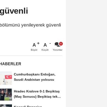
güvenli
 bölümünü yenileyerek güvenli
A
A
Büyüt
Küçült
Yorumlar
 HABERLER
Cumhurbaşkanı Erdoğan,
Suudi Arabistan yolcusu
Hradec Kralove 0-1 Beşiktaş
(Maç Sonucu) Beşiktaş tek
golle avantajı...
Kocaeli Darıca’ya