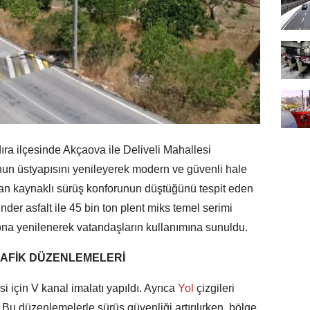
ra ilçesinde Akçaova ile Deliveli Mahallesi
unun üstyapısını yenileyerek modern ve güvenli hale
dan kaynaklı sürüş konforunun düştüğünü tespit eden
inder asfalt ile 45 bin ton plent miks temel serimi
sona yenilenerek vatandaşların kullanımına sunuldu.
RAFİK DÜZENLEMELERİ
için V kanal imalatı yapıldı. Ayrıca
Yol
çizgileri
di. Bu düzenlemelerle sürüş güvenliği artırılırken, bölge