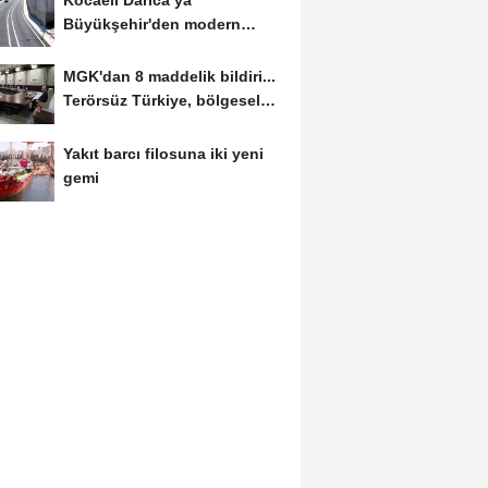
Büyükşehir'den modern
ulaşım yatırımı
MGK'dan 8 maddelik bildiri...
Terörsüz Türkiye, bölgesel
güvenlik...
Yakıt barcı filosuna iki yeni
gemi