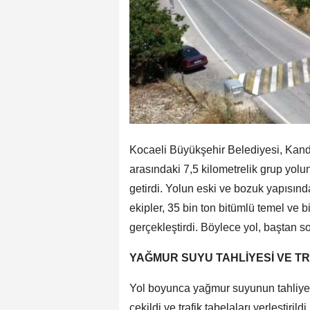
Kocaeli Büyükşehir Belediyesi, Kandı
arasındaki 7,5 kilometrelik grup yol
getirdi. Yolun eski ve bozuk yapısın
ekipler, 35 bin ton bitümlü temel ve b
gerçekleştirdi. Böylece yol, baştan 
YAĞMUR SUYU TAHLİYESİ VE T
Yol boyunca yağmur suyunun tahliyesi 
çekildi ve trafik tabelaları yerleştiril