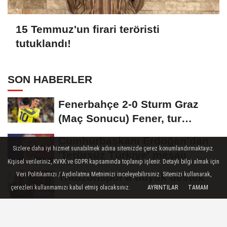
15 Temmuz'un firari teröristi
tutuklandı!
SON HABERLER
Fenerbahçe 2-0 Sturm Graz
(Maç Sonucu) Fener, tur
avantajını kaptı!
Cumhurbaşkanı Erdoğan’dan
Sizlere daha iyi hizmet sunabilmek adına sitemizde çerez konumlandırmaktayız.
'Terörsüz Türkiye' mesajı
Kişisel verileriniz, KVKK ve GDPR kapsamında toplanıp işlenir. Detaylı bilgi almak için
Veri Politikamızı / Aydınlatma Metnimizi inceleyebilirsiniz. Sitemizi kullanarak,
Trabzonspor'a büyük destek
çerezleri kullanmamızı kabul etmiş olacaksınız.
AYRINTILAR
TAMAM
“Bu Kampta Hayat Var” projesi
özel bireylere yaz tatili sunuyor