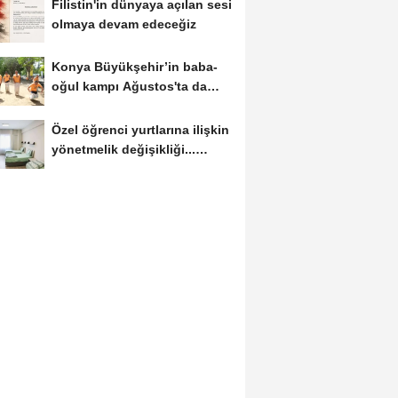
Filistin'in dünyaya açılan sesi
olmaya devam edeceğiz
Konya Büyükşehir’in baba-
oğul kampı Ağustos'ta da
sürecek
Özel öğrenci yurtlarına ilişkin
yönetmelik değişikliği...
Geçiş...