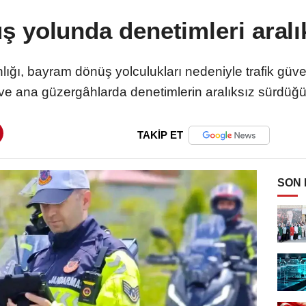
 yolunda denetimleri aralı
ğı, bayram dönüş yolculukları nedeniyle trafik güve
 ve ana güzergâhlarda denetimlerin aralıksız sürdüğ
TAKİP ET
SON