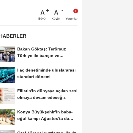
A
A
Büyüt
Küçült
Yorumlar
 HABERLER
Bakan Göktaş: Terörsüz
Türkiye ile barışın ve
istikrarın güçlendiği...
İlaç denetiminde uluslararası
standart dönemi
Filistin'in dünyaya açılan sesi
olmaya devam edeceğiz
Konya Büyükşehir’in baba-
oğul kampı Ağustos'ta da
sürecek
Özel öğrenci yurtlarına ilişkin