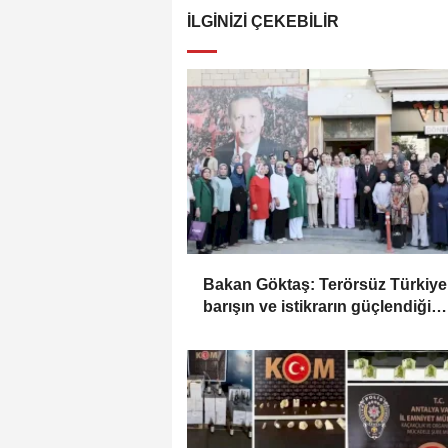
İLGINIZI ÇEKEBILIR
Bakan Göktaş: Terörsüz Türkiye 
barışın ve istikrarın güçlendiği
gelecek hedefliyoruz