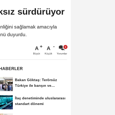
ksız sürdürüyor
nliğini sağlamak amacıyla
ünü duyurdu.
A
A
Büyüt
Küçült
Yorumlar
 HABERLER
Bakan Göktaş: Terörsüz
Türkiye ile barışın ve
istikrarın güçlendiği...
İlaç denetiminde uluslararası
standart dönemi