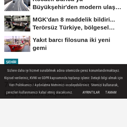
Büyükşehir'den modern ulaşım
yatırımı
MGK'dan 8 maddelik bildiri...
Terörsüz Türkiye, bölgesel
güvenlik...
Yakıt barcı filosuna iki yeni
gemi
ŞEHIR
Yayınlanma: 28 Ağustos 2025 - 12:28
Sizlere daha iyi hizmet sunabilmek adına sitemizde çerez konumlandırmaktayız.
Kişisel verileriniz, KVKK ve GDPR kapsamında toplanıp işlenir. Detaylı bilgi almak için
7. TechXtile Challenge 2025
Veri Politikamızı / Aydınlatma Metnimizi inceleyebilirsiniz. Sitemizi kullanarak,
başvuruları başladı
çerezleri kullanmamızı kabul etmiş olacaksınız.
AYRINTILAR
TAMAM
UTİB tarafından düzenlenen 7. TechXtile
Challenge Tasarım Yarışması için
başvurular başladı.