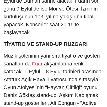
Eylül’de Duman sahne alacak. Fuarın son
günü 9 Eylül’de ise Mor ve Ötesi, İzmir’in
kurtuluşunun 103. yılına yakışır bir final
yapacak. Konserler saat 21.15’te
başlayacak.
TİYATRO VE STAND-UP RÜZGARI
Müzik şöleninin yanı sıra tiyatro ve gösteri
sanatları da
akşamlarına renk
Fuar
katacak. 1 Eylül – 8 Eylül tarihleri arasında
Atatürk Açık Hava Tiyatrosu’nda sırasıyla
Oyun Atölyesi’nin “Hayvan Çiftliği” oyunu,
Deniz Göktaş stand-up, Aşkım Kapışmak
stand-up gösterileri, Ali Congun - "Adliye