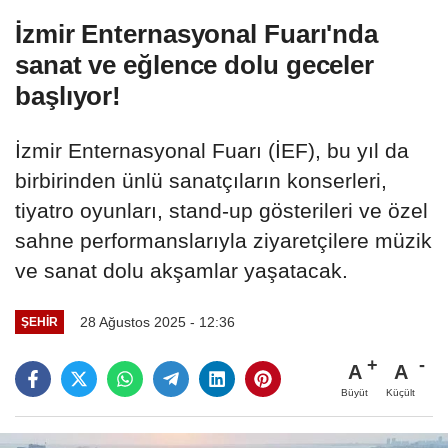
İzmir Enternasyonal Fuarı'nda
sanat ve eğlence dolu geceler
başlıyor!
İzmir Enternasyonal Fuarı (İEF), bu yıl da
birbirinden ünlü sanatçıların konserleri,
tiyatro oyunları, stand-up gösterileri ve özel
sahne performanslarıyla ziyaretçilere müzik
ve sanat dolu akşamlar yaşatacak.
28 Ağustos 2025 - 12:36
ŞEHIR
A
A
Büyüt
Küçült