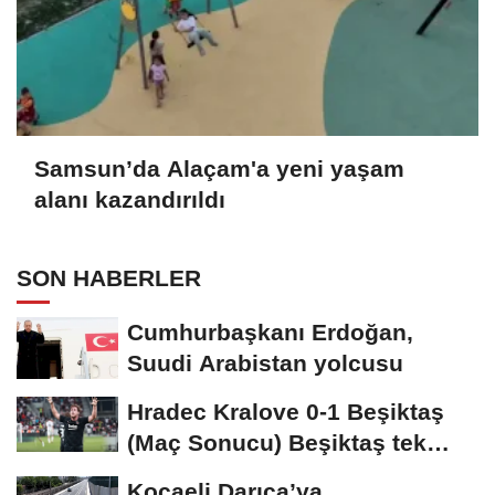
Samsun’da Alaçam'a yeni yaşam
alanı kazandırıldı
SON HABERLER
Cumhurbaşkanı Erdoğan,
Suudi Arabistan yolcusu
Hradec Kralove 0-1 Beşiktaş
(Maç Sonucu) Beşiktaş tek
golle avantajı...
Kocaeli Darıca’ya