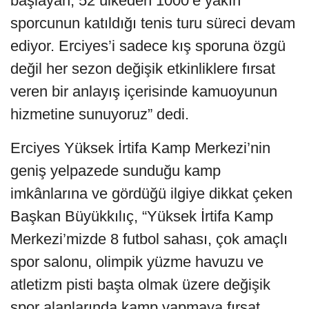
başlayan, 52 ülkeden 1000’e yakın
sporcunun katıldığı tenis turu süreci devam
ediyor. Erciyes’i sadece kış sporuna özgü
değil her sezon değişik etkinliklere fırsat
veren bir anlayış içerisinde kamuoyunun
hizmetine sunuyoruz” dedi.
Erciyes Yüksek İrtifa Kamp Merkezi’nin
geniş yelpazede sunduğu kamp
imkânlarına ve gördüğü ilgiye dikkat çeken
Başkan Büyükkılıç, “Yüksek İrtifa Kamp
Merkezi’mizde 8 futbol sahası, çok amaçlı
spor salonu, olimpik yüzme havuzu ve
atletizm pisti başta olmak üzere değişik
spor alanlarında kamp yapmaya fırsat