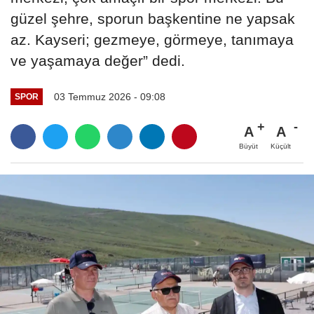
güzel şehre, sporun başkentine ne yapsak
az. Kayseri; gezmeye, görmeye, tanımaya
ve yaşamaya değer” dedi.
03 Temmuz 2026 - 09:08
SPOR
A
A
Büyüt
Küçült