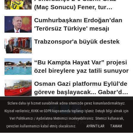
(Maç Sonucu) Fener, tur
avantajını kaptı!
Cumhurbaşkanı Erdoğan’dan
'Terörsüz Türkiye' mesajı
Trabzonspor'a büyük destek
“Bu Kampta Hayat Var” projesi
özel bireylere yaz tatili sunuyor
Osman Gazi platformu Eylül'de
göreve başlayacak... Gabar’da
günlük...
Sizlere daha iyi hizmet sunabilmek adına sitemizde çerez konumlandırmaktayız.
Kişisel verileriniz, KVKK ve GDPR kapsamında toplanıp işlenir. Detaylı bilgi almak için
Veri Politikamızı / Aydınlatma Metnimizi inceleyebilirsiniz. Sitemizi kullanarak,
Künye
İletişim
Çerez Politikası
çerezleri kullanmamızı kabul etmiş olacaksınız.
AYRINTILAR
TAMAM