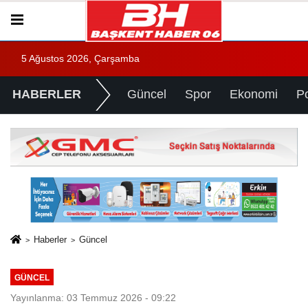
5 Ağustos 2026, Çarşamba
HABERLER
Güncel
Spor
Ekonomi
Po
Haberler
Güncel
GÜNCEL
Yayınlanma: 03 Temmuz 2026 - 09:22