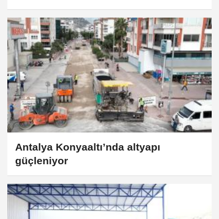
(BSR) 1 yşında
Antalya Konyaaltı’nda altyapı
güçleniyor