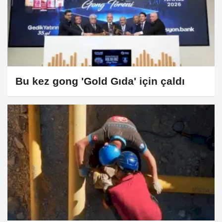
Bu kez gong 'Gold Gıda' için çaldı