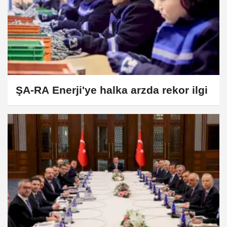
ŞA-RA Enerji'ye halka arzda rekor ilgi