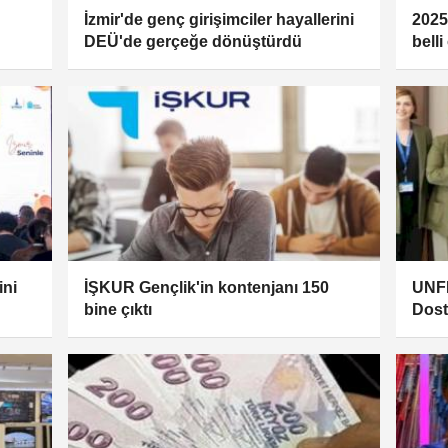
İzmir'de genç girişimciler hayallerini
2025 
DEÜ'de gerçeğe dönüştürdü
belli
ini
İŞKUR Gençlik'in kontenjanı 150
UNFP
bine çıktı
Dostu