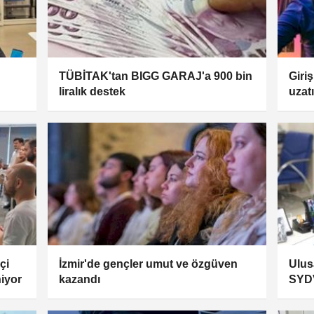
TÜBİTAK'tan BIGG GARAJ'a 900 bin
Giri
liralık destek
uzatı
çi
İzmir'de gençler umut ve özgüven
Ulus
niyor
kazandı
SYDV
aktar