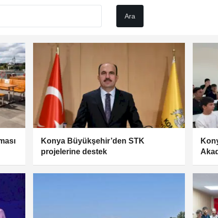
şması
Konya Büyükşehir’den STK
Kony
projelerine destek
Akad