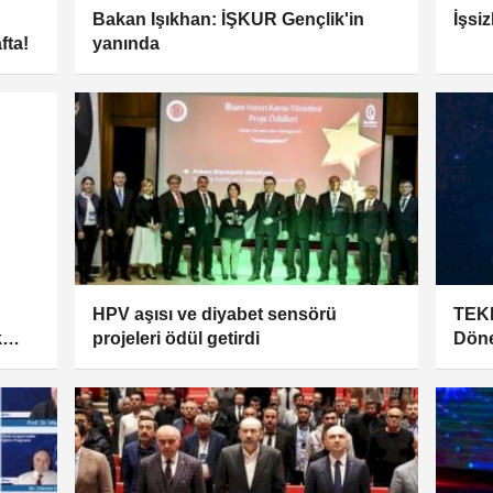
Bakan Işıkhan: İŞKUR Gençlik'in
İşsi
fta!
yanında
HPV aşısı ve diyabet sensörü
TEKN
k
projeleri ödül getirdi
Döne