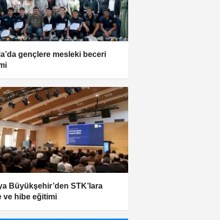
a’da gençlere mesleki beceri
imi
a Büyükşehir’den STK’lara
e ve hibe eğitimi