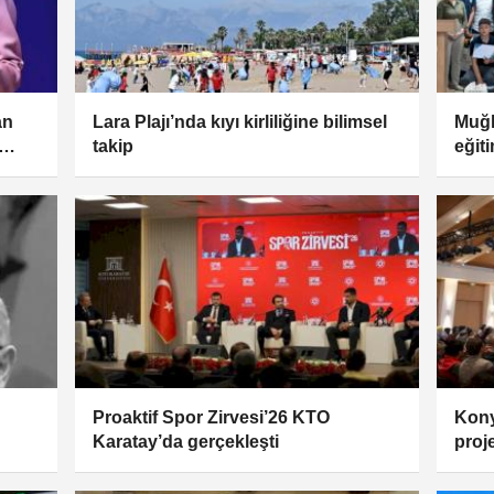
an
Lara Plajı’nda kıyı kirliliğine bilimsel
Muğl
takip
eğit
Proaktif Spor Zirvesi’26 KTO
Kony
Karatay’da gerçekleşti
proj