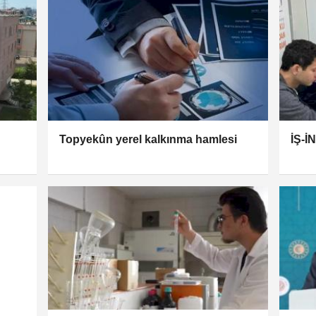
Topyekûn yerel kalkınma hamlesi
İŞ-İ