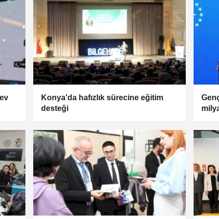
dev
Konya'da hafızlık sürecine eğitim
Genç
desteği
mily