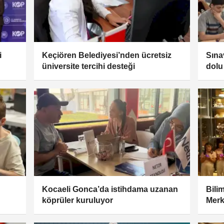
i
Keçiören Belediyesi’nden ücretsiz
Sına
üniversite tercihi desteği
dolu
Kocaeli Gonca’da istihdama uzanan
Bili
köprüler kuruluyor
Merk
bulu