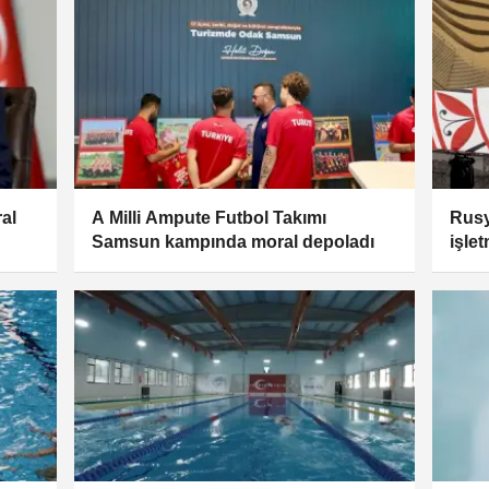
al
A Milli Ampute Futbol Takımı
Rusy
Samsun kampında moral depoladı
işle
marka