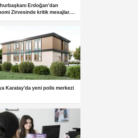
hurbaşkanı Erdoğan'dan
omi Zirvesinde kritik mesajlar...
sel sarsıntılar her ülkede
ediliyor
a Karatay'da yeni polis merkezi