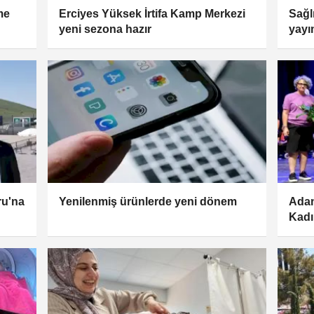
me
Erciyes Yüksek İrtifa Kamp Merkezi
Sağl
yeni sezona hazır
yayı
yeni
ru'na
Yenilenmiş ürünlerde yeni dönem
Adan
Kadı
güçl