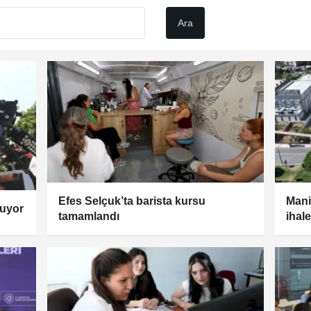
Efes Selçuk’ta barista kursu
Mani
şuyor
tamamlandı
ihal