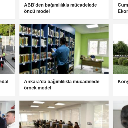
ABB'den bağımlılıkla mücadelede
Cum
öncü model
Ekon
Küre
hiss
edal
Ankara'da bağımlılıkla mücadelede
Kony
örnek model