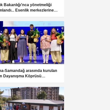
ık Bakanlığı'nca yönetmeliği
mlandı... Esenlik merkezlerine
 dönem
a-Samandağ arasında kurulan
n Dayanışma Köprüsü
eniyor