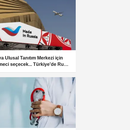
a Ulusal Tanıtım Merkezi için
tmeci seçecek... Türkiye'de Rus
ları için kalıcı platform hazırlığı