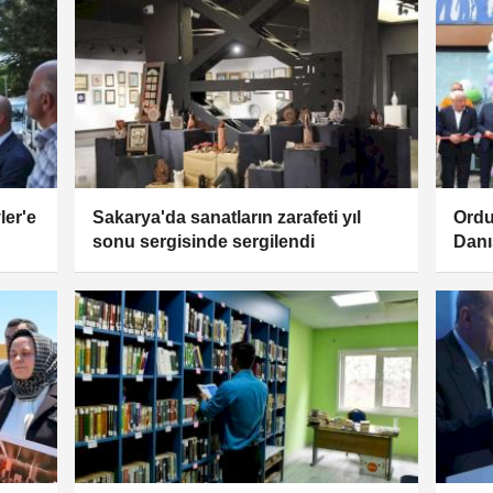
ler'e
Sakarya'da sanatların zarafeti yıl
Ordu
sonu sergisinde sergilendi
Danı