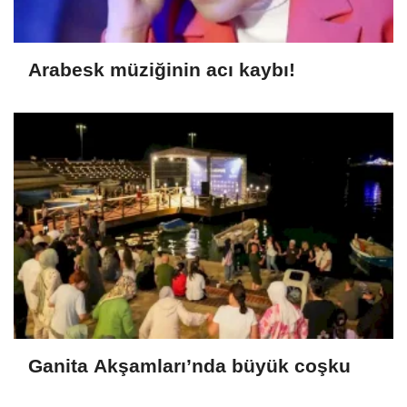
Arabesk müziğinin acı kaybı!
Ganita Akşamları’nda büyük coşku