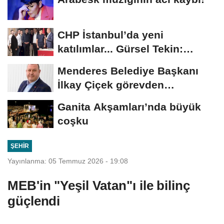
CHP İstanbul’da yeni
katılımlar... Gürsel Tekin:
Birlikte başaracağız
Menderes Belediye Başkanı
İlkay Çiçek görevden
uzaklaştırıldı
Ganita Akşamları’nda büyük
coşku
ŞEHIR
Yayınlanma: 05 Temmuz 2026 - 19:08
MEB'in "Yeşil Vatan"ı ile bilinç
güçlendi