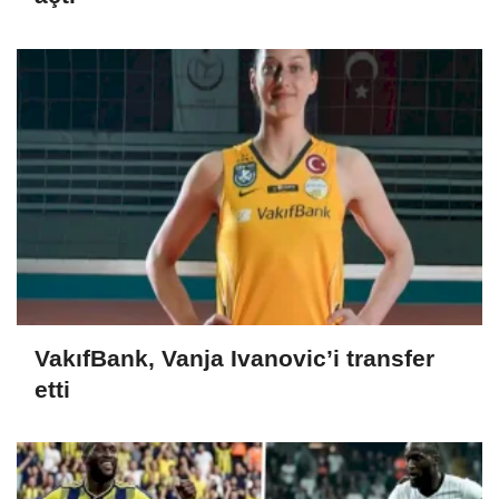
VakıfBank, Vanja Ivanovic’i transfer
etti