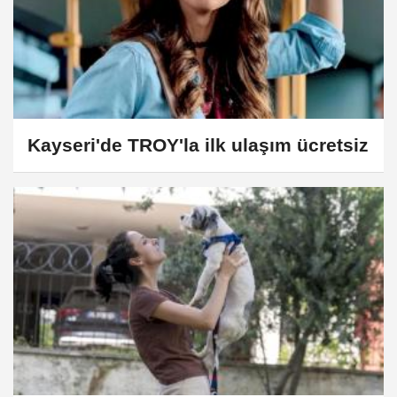
Kayseri'de TROY'la ilk ulaşım ücretsiz