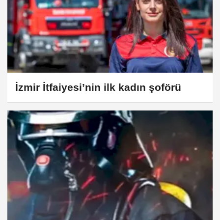
İzmir İtfaiyesi’nin ilk kadın şoförü