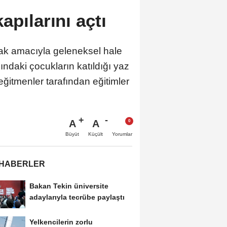
apılarını açtı
amak amacıyla geleneksel hale
ındaki çocukların katıldığı yaz
eğitmenler tarafından eğitimler
A
A
Büyüt
Küçült
Yorumlar
 HABERLER
Bakan Tekin üniversite
adaylarıyla tecrübe paylaştı
Yelkencilerin zorlu