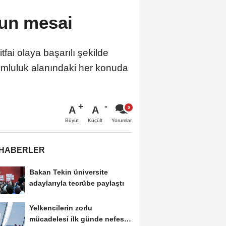
ğun mesai
fai olaya başarılı şekilde
mluluk alanındaki her konuda
A
A
Büyüt
Küçült
Yorumlar
 HABERLER
Bakan Tekin üniversite
adaylarıyla tecrübe paylaştı
Yelkencilerin zorlu
mücadelesi ilk günde nefes