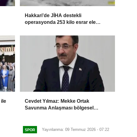
Hakkari'de JİHA destekli
operasyonda 253 kilo esrar ele
geçirildi
ile
Cevdet Yılmaz: Mekke Ortak
Savunma Anlaşması bölgesel
güvenliğe katkı sağlayacak
Yayınlanma: 09 Temmuz 2026 - 07:22
SPOR