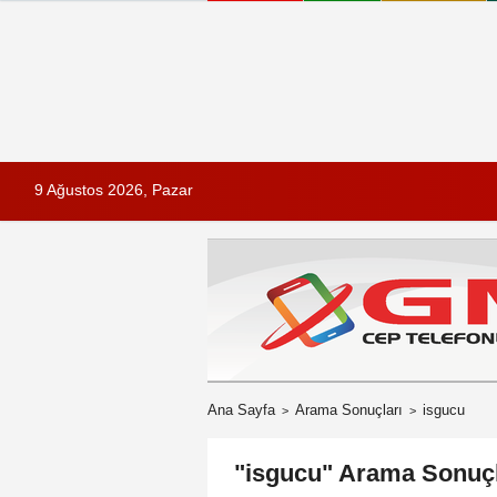
9 Ağustos 2026, Pazar
Ana Sayfa
Arama Sonuçları
isgucu
"isgucu" Arama Sonuçl