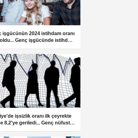
 işgücünün 2024 istihdam oranı
i oldu... Genç işgücünde istihdam
e 52,5
ye'de işsizlik oranı ilk çeyrekte
e 8,2'ye geriledi... Genç nüfusta
lik azaldı!