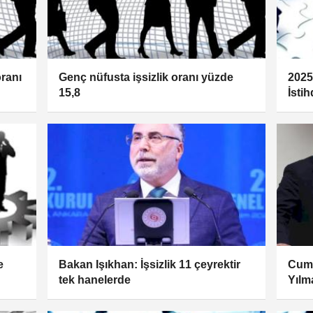
oranı
Genç nüfusta işsizlik oranı yüzde
2025’
15,8
İsti
e
Bakan Işıkhan: İşsizlik 11 çeyrektir
Cumh
tek hanelerde
Yılm