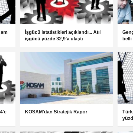
hdam
İşgücü istatistikleri açıklandı... Atıl
Genç
işgücü yüzde 32,9'a ulaştı
bell
yüzd
,4'e
KOSAM'dan Stratejik Rapor
Türki
yüzd
işsiz