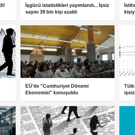
di!
İşgücü istatistikleri yayımlandı... İşsiz
İsti
sayısı 39 bin kişi azaldı
kişi
EÜ'de "Cumhuriyet Dönemi
Tüik
Ekonomisi" konuşuldu
işsi
gerç