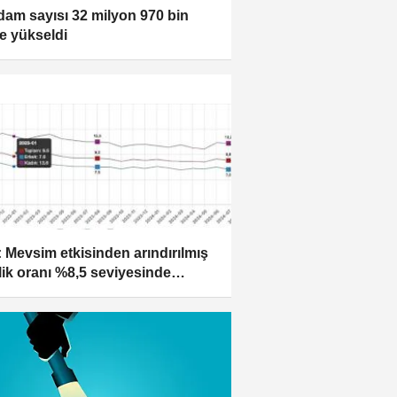
hdam sayısı 32 milyon 970 bin
ye yükseldi
: Mevsim etkisinden arındırılmış
zlik oranı %8,5 seviyesinde
ekleşti