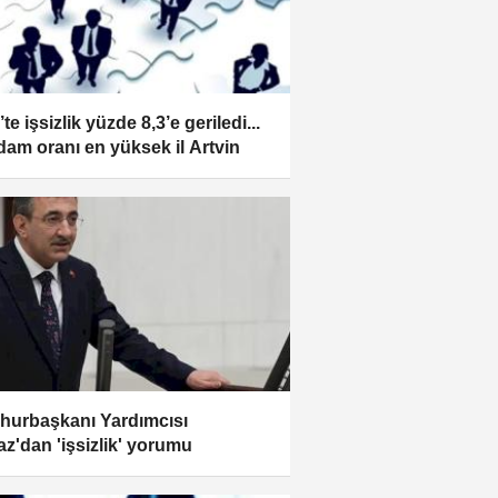
te işsizlik yüzde 8,3’e geriledi...
hdam oranı en yüksek il Artvin
urbaşkanı Yardımcısı
az'dan 'işsizlik' yorumu