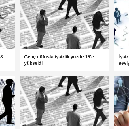
,8
Genç nüfusta işsizlik yüzde 15'e
İşsi
yükseldi
sevi