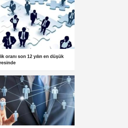
zlik oranı son 12 yılın en düşük
yesinde