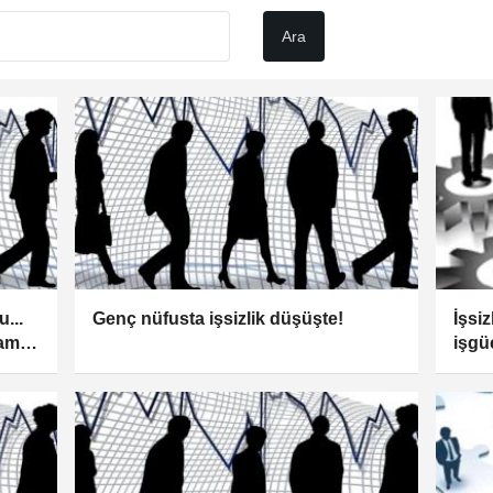
u...
Genç nüfusta işsizlik düşüşte!
İşsiz
dam
işgü