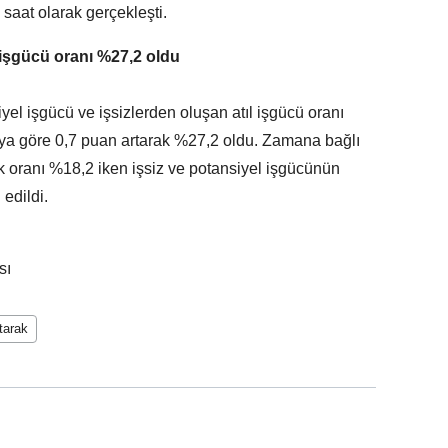
 saat olarak gerçekleşti.
l işgücü oranı %27,2 oldu
el işgücü ve işsizlerden oluşan atıl işgücü oranı
aya göre 0,7 puan artarak %27,2 oldu. Zamana bağlı
ik oranı %18,2 iken işsiz ve potansiyel işgücünün
edildi.
sı
tarak