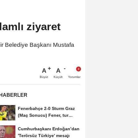
mlı ziyaret
r Belediye Başkanı Mustafa
A
A
Büyüt
Küçült
Yorumlar
 HABERLER
Fenerbahçe 2-0 Sturm Graz
(Maç Sonucu) Fener, tur
avantajını kaptı!
Cumhurbaşkanı Erdoğan’dan
'Terörsüz Türkiye' mesajı