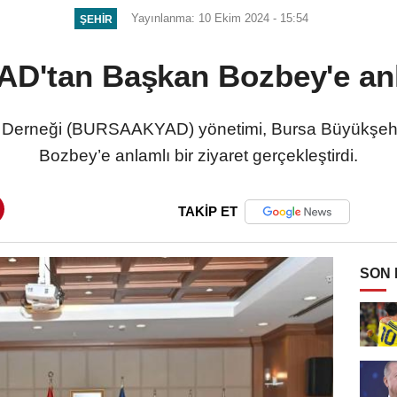
Yayınlanma: 10 Ekim 2024 - 15:54
ŞEHIR
'tan Başkan Bozbey'e anla
a Derneği (BURSAAKYAD) yönetimi, Bursa Büyükşehi
Bozbey’e anlamlı bir ziyaret gerçekleştirdi.
TAKİP ET
SON