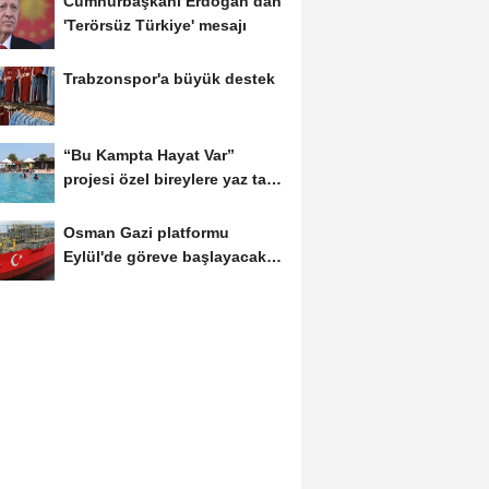
Cumhurbaşkanı Erdoğan’dan
'Terörsüz Türkiye' mesajı
Trabzonspor'a büyük destek
“Bu Kampta Hayat Var”
projesi özel bireylere yaz tatili
sunuyor
Osman Gazi platformu
Eylül'de göreve başlayacak...
Gabar’da günlük...