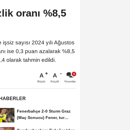
zlik oranı %8,5
 işsiz sayısı 2024 yılı Ağustos
oranı ise 0,3 puan azalarak %8,5
4 olarak tahmin edildi.
A
A
Büyüt
Küçült
Yorumlar
 HABERLER
Fenerbahçe 2-0 Sturm Graz
(Maç Sonucu) Fener, tur
avantajını kaptı!