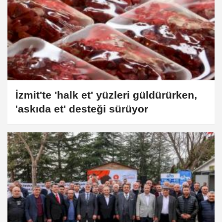
İzmit'te 'halk et' yüzleri güldürürken,
'askıda et' desteği sürüyor