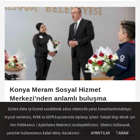
Konya Meram Sosyal Hizmet
Merkezi’nden anlamlı buluşma
Sizlere daha iyi hizmet sunabilmek adına sitemizde çerez konumlandırmaktayız.
Kişisel verileriniz, KVKK ve GDPR kapsamında toplanıp işlenir. Detaylı bilgi almak için
Veri Politikamızı / Aydınlatma Metnimizi inceleyebilirsiniz. Sitemizi kullanarak,
çerezleri kullanmamızı kabul etmiş olacaksınız.
AYRINTILAR
TAMAM