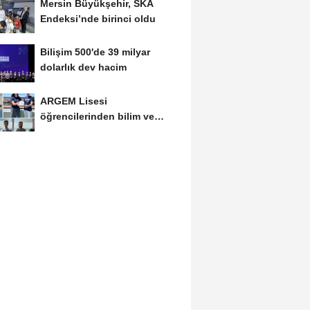
Mersin Büyükşehir, SKA
Endeksi’nde birinci oldu
Bilişim 500'de 39 milyar
dolarlık dev hacim
ARGEM Lisesi
öğrencilerinden bilim ve
teknolojide çifte başarı