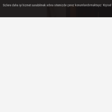
Sizlere daha iyi hizmet sunabilmek adına sitemizde çerez konumlandırmaktayız. Kişisel ver