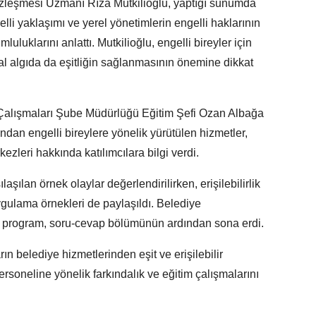
Sözleşmesi Uzmanı Rıza Mutkilioğlu, yaptığı sunumda
lli yaklaşımı ve yerel yönetimlerin engelli haklarının
luluklarını anlattı. Mutkilioğlu, engelli bireyler için
l algıda da eşitliğin sağlanmasının önemine dikkat
 Çalışmaları Şube Müdürlüğü Eğitim Şefi Ozan Albağa
ından engelli bireylere yönelik yürütülen hizmetler,
ezleri hakkında katılımcılara bilgi verdi.
ılan örnek olaylar değerlendirilirken, erişilebilirlik
ygulama örnekleri de paylaşıldı. Belediye
ğı program, soru-cevap bölümünün ardından sona erdi.
ın belediye hizmetlerinden eşit ve erişilebilir
rsoneline yönelik farkındalık ve eğitim çalışmalarını