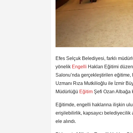
Efes Selçuk Belediyesi, farklı müdür
yönelik
Engelli
Hakları Eğitimi düzenl
Salonu’nda gerçekleştirilen eğitime, B
Uzmanı Rıza Mutkilioğlu ile İzmir Bü
Müdürlüğü
Eğitim
Şefi Ozan Albağa k
Eğitimde, engelli haklarına ilişkin u
erişilebilirlik, kapsayıcı belediyecilik
ele alındı.