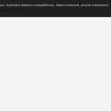
ızı / Aydınlatma Metnimizi inceleyebilirsiniz. Sitemizi kullanarak, çerezleri kullanmamızı
 HABERLER
Antalya'da Kırkgöz su
kaynaklarında ortak koruma
seferberliği
Bozcaada mercan resifleri
için koruma seferberliği... 180
deniz canlısı...
Mersin Büyükşehir, SKA
Endeksi’nde birinci oldu
Bilişim 500'de 39 milyar
dolarlık dev hacim
ARGEM Lisesi
öğrencilerinden bilim ve
teknolojide çifte başarı