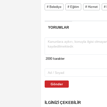
# Belediye
# Eğitim
# Hizmet
# 
YORUMLAR
Gönder
İLGINIZI ÇEKEBILIR