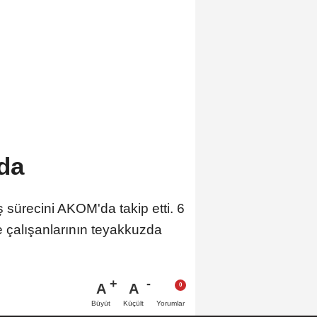
da
 sürecini AKOM'da takip etti. 6
e çalışanlarının teyakkuzda
A
A
Büyüt
Küçült
Yorumlar