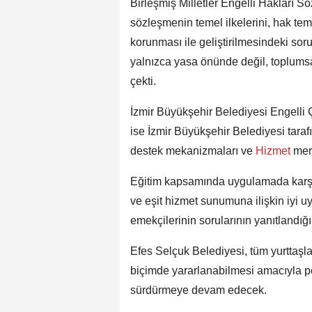
Birleşmiş Milletler Engelli Hakları 
sözleşmenin temel ilkelerini, hak teme
korunması ile geliştirilmesindeki sorum
yalnızca yasa önünde değil, toplumsa
çekti.
İzmir Büyükşehir Belediyesi Engelli
ise İzmir Büyükşehir Belediyesi taraf
destek mekanizmaları ve
Hizmet
merk
Eğitim kapsamında uygulamada karşılaş
ve eşit hizmet sunumuna ilişkin iyi u
emekçilerinin sorularının yanıtlandı
Efes Selçuk Belediyesi, tüm yurttaşlar
biçimde yararlanabilmesi amacıyla pe
sürdürmeye devam edecek.