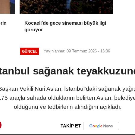
erin
Kocaeli’de gece sineması büyük ilgi
görüyor
Yayınlanma: 09 Temmuz 2026 - 13:06
GÜNCEL
stanbul sağanak teyakkuzun
aşkan Vekili Nuri Aslan, İstanbul'daki sağanak yağış
175 araçla sahada olduklarını belirten Aslan, belediy
olduğunu ve tedbirlerin alındığını açıkladı.
TAKİP ET