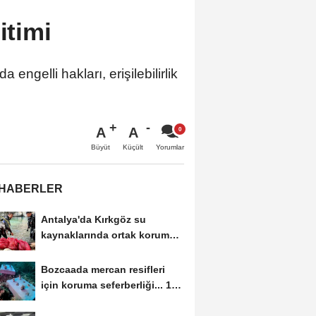
itimi
ngelli hakları, erişilebilirlik
A
A
Büyüt
Küçült
Yorumlar
 HABERLER
Antalya'da Kırkgöz su
kaynaklarında ortak koruma
seferberliği
Bozcaada mercan resifleri
için koruma seferberliği... 180
deniz canlısı...