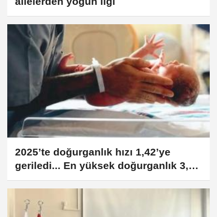
ailelerden yoğun ilgi
2025’te doğurganlık hızı 1,42’ye
geriledi... En yüksek doğurganlık 3,15
çocuk ile Şanlıurfa oldu