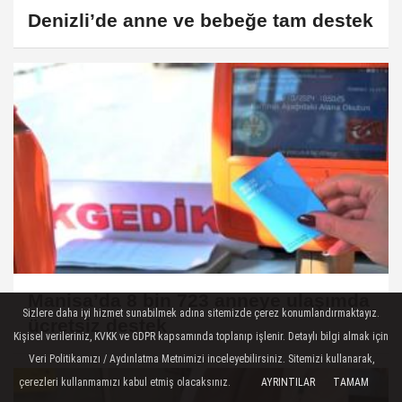
Denizli’de anne ve bebeğe tam destek
Manisa’da 8 bin 723 anneye ulaşımda
Sizlere daha iyi hizmet sunabilmek adına sitemizde çerez konumlandırmaktayız.
ücretsiz destek
Kişisel verileriniz, KVKK ve GDPR kapsamında toplanıp işlenir. Detaylı bilgi almak için
Veri Politikamızı / Aydınlatma Metnimizi inceleyebilirsiniz. Sitemizi kullanarak,
çerezleri kullanmamızı kabul etmiş olacaksınız.
AYRINTILAR
TAMAM