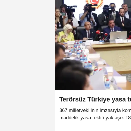
Terörsüz Türkiye yasa t
367 milletvekilinin imzasıyla kom
maddelik yasa teklifi yaklaşık 1
TBMM’de Adalet Komisyonu’ndan