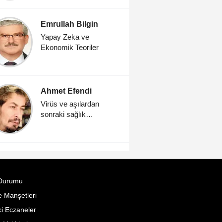
Emrullah Bilgin
Emrullah
Yapay Zeka ve
Yapay Ze
Ekonomik Teoriler
Ekonomik 
Ahmet Efendi
Ahmet E
Virüs ve aşılardan
Virüs ve 
sonraki sağlık
sonraki s
problemleri ve çözüm
probleml
yolları
yolları
Durumu
 Manşetleri
i Eczaneler