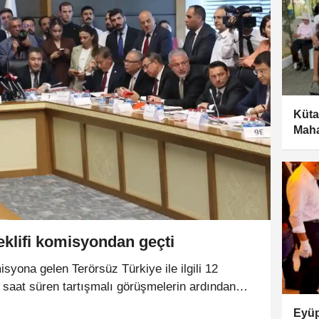
Küta
Maha
eklifi komisyondan geçti
isyona gelen Terörsüz Türkiye ile ilgili 12
8 saat süren tartışmalı görüşmelerin ardından
 geçti.
Eyüp