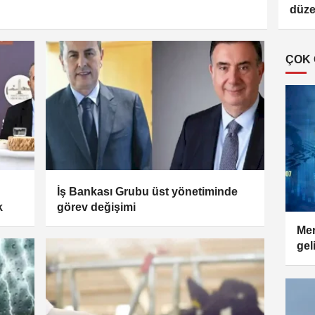
düz
ÇOK
İş Bankası Grubu üst yönetiminde
k
görev değişimi
Mer
gel