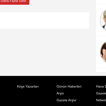
Daha Fazla Getir
Emrullah Bilgin
Yapay Zeka ve
Ekonomik Teoriler
Ahmet Efendi
Virüs ve aşılardan
sonraki sağlık
problemleri ve çözüm
yolları
Köşe Yazarları
Günün Haberleri
Hava 
Arşiv
Gazete
Gazete Arşivi
Nöbetc