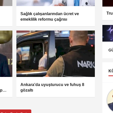
Tru
Sağlık çalışanlarından ücret ve
emeklilik reformu çağrısı
G
K
Ankara'da uyuşturucu ve fuhuş 8
ap
gözaltı
Erdal KÜÇÜKŞEHİR
Üretim mi? Hizmetler
mi?