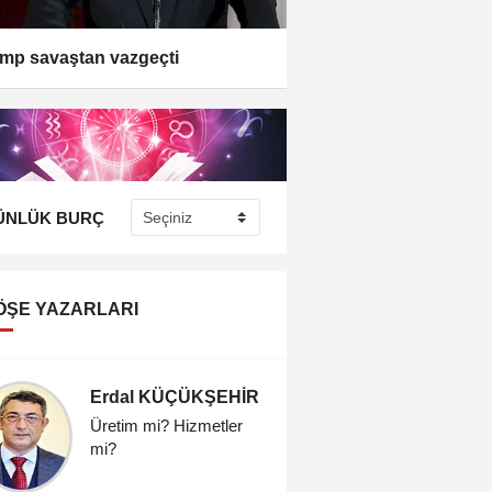
mp savaştan vazgeçti
ÜNLÜK BURÇ
ÖŞE YAZARLARI
Erdal KÜÇÜKŞEHİR
Erdal 
Üretim mi? Hizmetler
Üretim mi
mi?
mi?