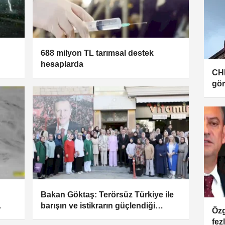
688 milyon TL tarımsal destek
hesaplarda
CHP
gör
Bakan Göktaş: Terörsüz Türkiye ile
barışın ve istikrarın güçlendiği
Özg
gelecek hedefliyoruz
fez