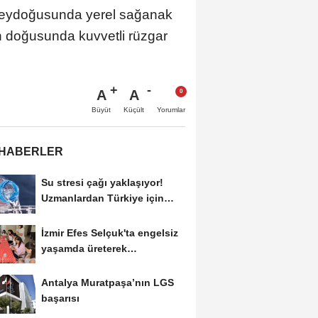
uzeydoğusunda yerel sağanak
un doğusunda kuvvetli rüzgar
A
A
Büyüt
Küçült
Yorumlar
 HABERLER
Su stresi çağı yaklaşıyor!
Uzmanlardan Türkiye için
uyarı
İzmir Efes Selçuk'ta engelsiz
yaşamda üreterek
güçleniyorlar
Antalya Muratpaşa’nın LGS
başarısı