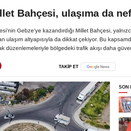
let Bahçesi, ulaşıma da nef
si’nin Gebze’ye kazandırdığı Millet Bahçesi, yalnız
an ulaşım altyapısıyla da dikkat çekiyor. Bu kapsamd
 düzenlemeleriyle bölgedeki trafik akışı daha güvenli
TAKİP ET
SON