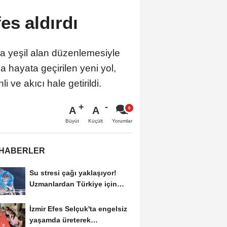
es aldırdı
ca yeşil alan düzenlemesiyle
a hayata geçirilen yeni yol,
 ve akıcı hale getirildi.
A
A
Büyüt
Küçült
Yorumlar
 HABERLER
Su stresi çağı yaklaşıyor!
Uzmanlardan Türkiye için
uyarı
İzmir Efes Selçuk'ta engelsiz
yaşamda üreterek