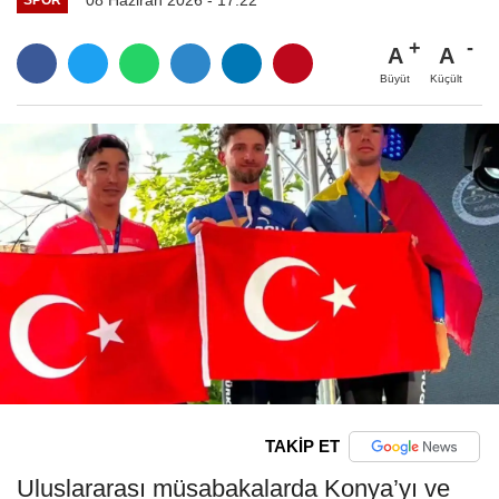
A
A
Büyüt
Küçült
TAKİP ET
Uluslararası müsabakalarda Konya’yı ve