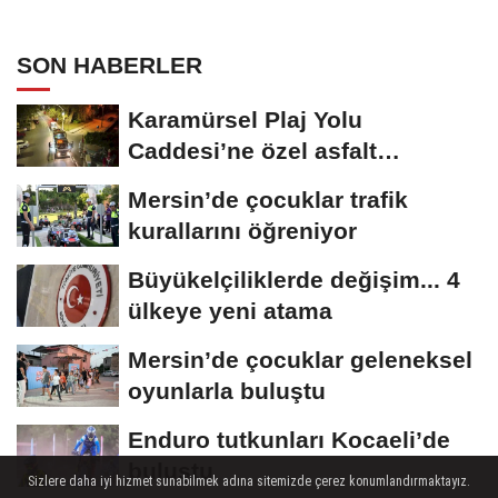
SON HABERLER
Karamürsel Plaj Yolu
Caddesi’ne özel asfalt
dokunuşu
Mersin’de çocuklar trafik
kurallarını öğreniyor
Büyükelçiliklerde değişim... 4
ülkeye yeni atama
Mersin’de çocuklar geleneksel
oyunlarla buluştu
Enduro tutkunları Kocaeli’de
buluştu
Sizlere daha iyi hizmet sunabilmek adına sitemizde çerez konumlandırmaktayız.