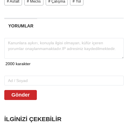
# Asfalt
# Meclis
# Çalışma
# Yol
YORUMLAR
Gönder
İLGINIZI ÇEKEBILIR