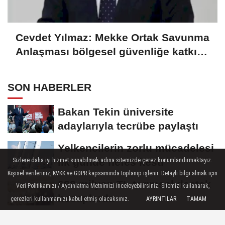
Cevdet Yılmaz: Mekke Ortak Savunma
Anlaşması bölgesel güvenliğe katkı
sağlayacak
SON HABERLER
Bakan Tekin üniversite
adaylarıyla tecrübe paylaştı
Yelkencilerin zorlu mücadelesi
ilk günde nefes kesti
Sizlere daha iyi hizmet sunabilmek adına sitemizde çerez konumlandırmaktayız.
Kişisel verileriniz, KVKK ve GDPR kapsamında toplanıp işlenir. Detaylı bilgi almak için
688 milyon TL tarımsal destek
Veri Politikamızı / Aydınlatma Metnimizi inceleyebilirsiniz. Sitemizi kullanarak,
hesaplarda
çerezleri kullanmamızı kabul etmiş olacaksınız.
AYRINTILAR
TAMAM
Eyüpsultan Meydanı