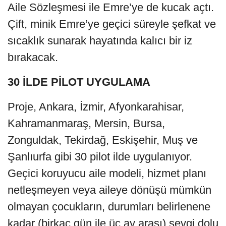
Aile Sözleşmesi ile Emre’ye de kucak açtı.
Çift, minik Emre’ye geçici süreyle şefkat ve
sıcaklık sunarak hayatında kalıcı bir iz
bırakacak.
30 İLDE PİLOT UYGULAMA
Proje, Ankara, İzmir, Afyonkarahisar,
Kahramanmaraş, Mersin, Bursa,
Zonguldak, Tekirdağ, Eskişehir, Muş ve
Şanlıurfa gibi 30 pilot ilde uygulanıyor.
Geçici koruyucu aile modeli, hizmet planı
netleşmeyen veya aileye dönüşü mümkün
olmayan çocukların, durumları belirlenene
kadar (birkaç gün ile üç ay arası) sevgi dolu