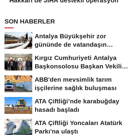
Hakkâri’de JİHA destekli operasyon
SON HABERLER
Antalya Büyükşehir zor
gününde de vatandaşın
yanında
Kırgız Cumhuriyeti Antalya
Başkonsolosu Başkan Vekili
Özdemir’i...
ABB'den mevsimlik tarım
işçilerine sağlık buluşması
ATA Çiftliği’nde karabuğday
hasadı başladı
ATA Çiftliği Yoncaları Atatürk
Parkı'na ulaştı