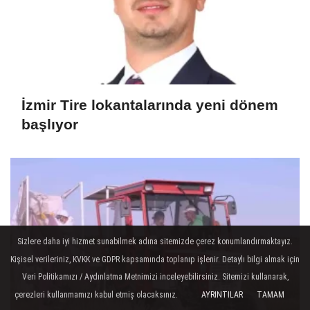
İzmir Tire lokantalarında yeni dönem
başlıyor
Sizlere daha iyi hizmet sunabilmek adına sitemizde çerez konumlandırmaktayız.
Kişisel verileriniz, KVKK ve GDPR kapsamında toplanıp işlenir. Detaylı bilgi almak için
Veri Politikamızı / Aydınlatma Metnimizi inceleyebilirsiniz. Sitemizi kullanarak,
çerezleri kullanmamızı kabul etmiş olacaksınız.
AYRINTILAR
TAMAM