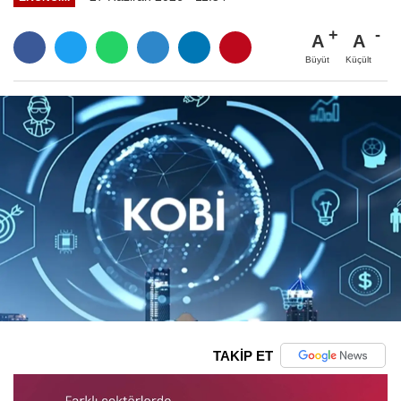
A
A
Büyüt
Küçült
TAKİP ET