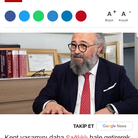
A
A
Büyüt
Küçült
TAKİP ET
Kent yaşamını daha
hale getirerek
Sağlıklı