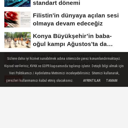
standart dönemi
Filistin'in dünyaya açılan sesi
olmaya devam edeceğiz
Konya Büyükşehir’in baba-
oğul kampı Ağustos'ta da
sürecek
Özel öğrenci yurtlarına ilişkin
Sizlere daha iyi hizmet sunabilmek adına sitemizde çerez konumlandırmaktayız.
yönetmelik değişikliği...
Kişisel verileriniz, KVKK ve GDPR kapsamında toplanıp işlenir. Detaylı bilgi almak için
Geçiş...
Veri Politikamızı / Aydınlatma Metnimizi inceleyebilirsiniz. Sitemizi kullanarak,
GÜNCEL
çerezleri kullanmamızı kabul etmiş olacaksınız.
AYRINTILAR
TAMAM
Yayınlanma: 16 Mart 2025 - 18:38
Bakan Yumaklı: 1,3 milyar liraya
mal olacak Anıtlı Barajı'nın
sözleşmesi imzalandı!