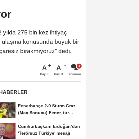
yor
yılda 275 bin kez ihtiyaç
ine ulaşma konusunda büyük bir
çaresiz bırakmıyoruz” dedi.
A
A
Büyüt
Küçült
Yorumlar
 HABERLER
Fenerbahçe 2-0 Sturm Graz
(Maç Sonucu) Fener, tur
avantajını kaptı!
Cumhurbaşkanı Erdoğan’dan
'Terörsüz Türkiye' mesajı