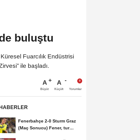
r'de buluştu
Küresel Fuarcılık Endüstrisi
irvesi” ile başladı.
A
A
Büyüt
Küçült
Yorumlar
 HABERLER
Fenerbahçe 2-0 Sturm Graz
(Maç Sonucu) Fener, tur
avantajını kaptı!