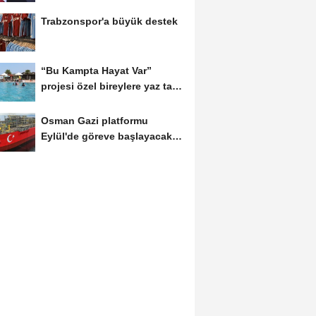
Trabzonspor'a büyük destek
“Bu Kampta Hayat Var”
projesi özel bireylere yaz tatili
sunuyor
Osman Gazi platformu
Eylül'de göreve başlayacak...
Gabar’da günlük...