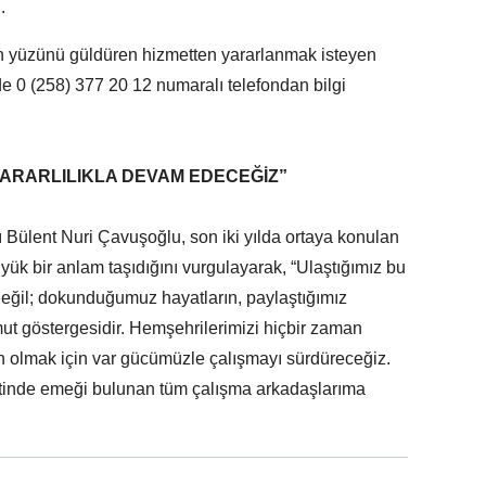
.
n yüzünü güldüren hizmetten yararlanmak isteyen
de 0 (258) 377 20 12 numaralı telefondan bilgi
ARARLILIKLA DEVAM EDECEĞİZ”
Bülent Nuri Çavuşoğlu, son iki yılda ortaya konulan
ük bir anlam taşıdığını vurgulayarak, “Ulaştığımız bu
t değil; dokunduğumuz hayatların, paylaştığımız
omut göstergesidir. Hemşehrilerimizi hiçbir zaman
n olmak için var gücümüzle çalışmayı sürdüreceğiz.
etinde emeği bulunan tüm çalışma arkadaşlarıma