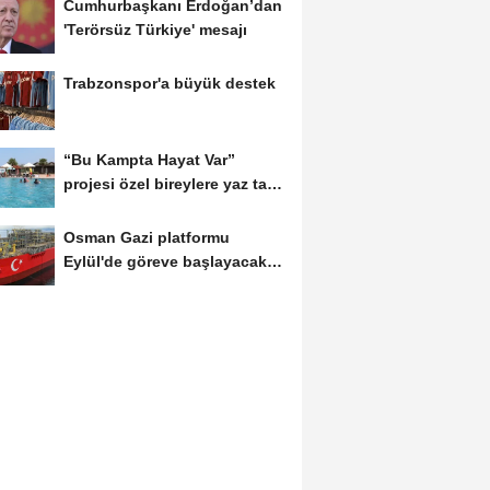
Cumhurbaşkanı Erdoğan’dan
'Terörsüz Türkiye' mesajı
Trabzonspor'a büyük destek
“Bu Kampta Hayat Var”
projesi özel bireylere yaz tatili
sunuyor
Osman Gazi platformu
Eylül'de göreve başlayacak...
Gabar’da günlük...