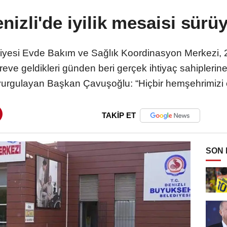
nizli'de iyilik mesaisi sürü
iyesi Evde Bakım ve Sağlık Koordinasyon Merkezi, 2 
Göreve geldikleri günden beri gerçek ihtiyaç sahipler
 vurgulayan Başkan Çavuşoğlu: “Hiçbir hemşehrimizi 
TAKİP ET
SON