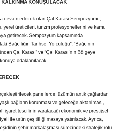
L KALKINMA KONUŞULACAK
ca devam edecek olan Çal Karası Sempozyumu;
, yerel üreticileri, turizm profesyonellerini ve kamu
r araya getirecek. Sempozyum kapsamında
daki Bağcılığın Tarihsel Yolculuğu”, “Bağcının
nden Çal Karası” ve “Çal Karası’nın Bölgeye
el konuya odaklanılacak.
 ERECEK
rçekleştirilecek panellerde; üzümün antik çağlardan
k yaşlı bağların korunması ve geleceğe aktarılması,
rafi işaret tescilinin yaratacağı ekonomik ve prestijsel
eli ile ürün çeşitliliği masaya yatırılacak. Ayrıca,
eşidinin şehir markalaşması sürecindeki stratejik rolü