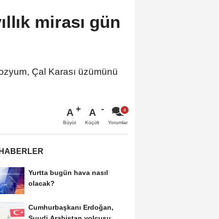
llık mirası gün
mpozyum, Çal Karası üzümünü
A
A
Büyüt
Küçült
Yorumlar
 HABERLER
Yurtta bugün hava nasıl
olacak?
Cumhurbaşkanı Erdoğan,
Suudi Arabistan yolcusu