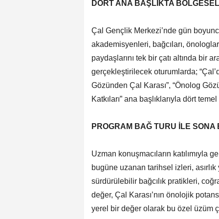
DÖRT ANA BAŞLIKTA BÖLGESE
Çal Gençlik Merkezi’nde gün boyun
akademisyenleri, bağcıları, önologları
paydaşlarını tek bir çatı altında bi
gerçekleştirilecek oturumlarda; “Çal’
Gözünden Çal Karası”, “Önolog Gözü
Katkıları” ana başlıklarıyla dört tem
PROGRAM BAĞ TURU İLE SONA
Uzman konuşmacıların katılımıyla ge
bugüne uzanan tarihsel izleri, asırlı
sürdürülebilir bağcılık pratikleri, coğ
değer, Çal Karası’nın önolojik potansiy
yerel bir değer olarak bu özel üzüm ç