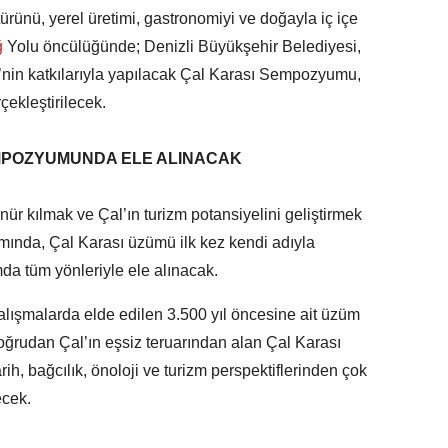
türünü, yerel üretimi, gastronomiyi ve doğayla iç içe
ğ
Yolu öncülüğünde; Denizli Büyükşehir Belediyesi,
nin katkılarıyla yapılacak Çal Karası Sempozyumu,
ekleştirilecek.
EMPOZYUMUNDA ELE ALINACAK
nür kılmak ve Çal’ın turizm potansiyelini geliştirmek
mında, Çal Karası üzümü ilk kez kendi adıyla
 tüm yönleriyle ele alınacak.
 çalışmalarda elde edilen 3.500 yıl öncesine ait üzüm
doğrudan Çal’ın eşsiz teruarından alan Çal Karası
arih, bağcılık, önoloji ve turizm perspektiflerinden çok
ecek.