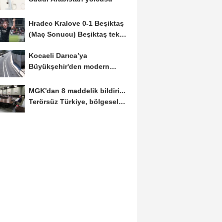
Hradec Kralove 0-1 Beşiktaş
(Maç Sonucu) Beşiktaş tek
golle avantajı...
Kocaeli Darıca’ya
Büyükşehir'den modern
ulaşım yatırımı
MGK'dan 8 maddelik bildiri...
Terörsüz Türkiye, bölgesel
güvenlik...